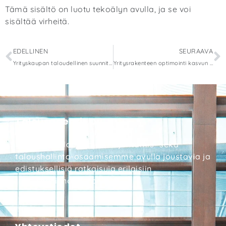
Tämä sisältö on luotu tekoälyn avulla, ja se voi
sisältää virheitä.
EDELLINEN
SEURAAVA
Yrityskaupan taloudellinen suunnittelu
Yritysrakenteen optimointi kasvun tueksi
Talousagentit Oy
Tarjoamme laaja-alaisen johtamis- sekä
taloushallinto-osaamisemme avulla joustavia ja
edistyksellisiä ratkaisuja erilaisiin
taloushallinnon tarpeisiin.