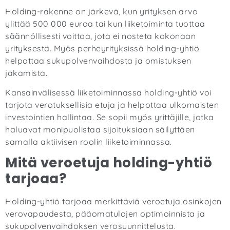
Holding-rakenne on järkevä, kun yrityksen arvo
ylittää 500 000 euroa tai kun liiketoiminta tuottaa
säännöllisesti voittoa, jota ei nosteta kokonaan
yrityksestä. Myös perheyrityksissä holding-yhtiö
helpottaa sukupolvenvaihdosta ja omistuksen
jakamista.
Kansainvälisessä liiketoiminnassa holding-yhtiö voi
tarjota verotuksellisia etuja ja helpottaa ulkomaisten
investointien hallintaa. Se sopii myös yrittäjille, jotka
haluavat monipuolistaa sijoituksiaan säilyttäen
samalla aktiivisen roolin liiketoiminnassa.
Mitä veroetuja holding-yhtiö
tarjoaa?
Holding-yhtiö tarjoaa merkittäviä veroetuja osinkojen
verovapaudesta, pääomatulojen optimoinnista ja
sukupolvenvaihdoksen verosuunnittelusta.