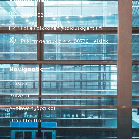
Yhteystiedot
0400 932 255
kalle.kaikkonen@talousagentit.fi
Pukinmäenaukio 4 A, 00720 Helsinki
Navigaatio
Etusivu
Palvelut
Avoimet työpaikat
Ota yhteyttä