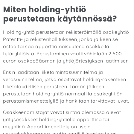
Miten holding-yhtiö
perustetaan käytännössä?
Holding-yhtiö perustetaan rekisteröimällä osakeyhtiö
Patentti- ja rekisterihallitukseen, jonka jälkeen se
ostaa tai saa apporttiomaisuutena osakkeita
tytäryhtiöistä. Perustaminen vaatii vähintään 2 500
euron osakepääoman ja yhtiöjärjestyksen laatimisen.
Ensin laaditaan liiketoimintasuunnitelma ja
verosuunnitelma, jotka osoittavat holding-rakenteen
liiketaloudellisen perusteen. Tämän jälkeen
perustetaan holding-yhtiö normaalilla osakeyhtiön
perustamismenettelyllä ja hankitaan tarvittavat luvat.
Osakkeenomistajat voivat siirtää olemassa olevat
yritysosakkeet holding-yhtiölle apporttina tai
myyntinä. Apporttimenettely on usein
verotehokkaampaa, mutta vaatii tilintarkastajan