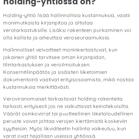
holding-yhtiössä on?
Holding-yhtiö lisää hallinnollisia kustannuksia, vaatii
monimutkaista kirjanpitoa ja altistaa
verotarkastuksille. Lisäksi rakenteen purkaminen voi
olla kallista ja aiheuttaa veroseuraamuksia.
Hallinnolliset velvoitteet moninkertaistuvat, kun
jokainen yhtiö tarvitsee oman kirjanpidon,
tilintarkastuksen ja veroilmoituksen.
Konsernitilinpäätös ja sisäisten liiketoimien
dokumentointi vaativat erityisosaamista, mikä nostaa
kustannuksia merkittävästi.
Veroviranomaiset tarkastavat holding-rakenteita
tarkasti, erityisesti jos ne vaikuttavat keinotekoisilta.
Väärät osinkovirrat tai puutteellinen liiketaloudellinen
peruste voivat johtaa verojen kiertämistä koskeviin
syytteisiin. Myös likviditeetin hallinta vaikeutuu, kun
varat ovat hajallaan useissa yhtiöissä.