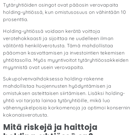
Tytäryhtiöiden osingot ovat pääosin verovapaita
holding-yhtiössä, kun omistusosuus on vähintään 10
prosenttia.
Holding-yhtiössä voidaan kerätä voittoja
verotehokkaasti ja sijoittaa ne uudelleen ilman
välitöntä henkilöverotusta. Tämä mahdollistaa
pääoman kasvattamisen ja investointien tekemisen
yhtiötasolla. Myös myyntivoitot tytäryhtiöosakkeiden
myynnistä ovat usein verovapaita.
Sukupolvenvaihdoksessa holding-rakenne
mahdollistaa huojennusten hyödyntämisen ja
omistuksen asteittaisen siirtämisen. Lisäksi holding-
yhtiö voi tarjota lainaa tytäryhtiöille, mikä luo
vähennyskelpoisia korkomenoja ja optimoi konsernin
kokonaisverotusta.
Mitä riskejä ja haittoja