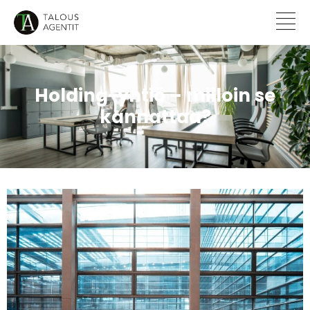
Holding-yhtiö – milloin se
kannattaa?