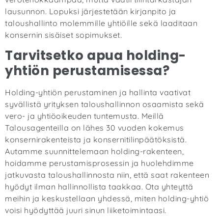
lausunnon. Lopuksi järjestetään kirjanpito ja
taloushallinto molemmille yhtiöille sekä laaditaan
konsernin sisäiset sopimukset.
Tarvitsetko apua holding-
yhtiön perustamisessa?
Holding-yhtiön perustaminen ja hallinta vaativat
syvällistä yrityksen taloushallinnon osaamista sekä
vero- ja yhtiöoikeuden tuntemusta. Meillä
Talousagenteilla on lähes 30 vuoden kokemus
konsernirakenteista ja konsernitilinpäätöksistä.
Autamme suunnittelemaan holding-rakenteen,
hoidamme perustamisprosessin ja huolehdimme
jatkuvasta taloushallinnosta niin, että saat rakenteen
hyödyt ilman hallinnollista taakkaa.
Ota yhteyttä
meihin
ja keskustellaan yhdessä, miten holding-yhtiö
voisi hyödyttää juuri sinun liiketoimintaasi.