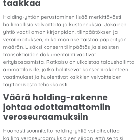
taakkaa
Holding-yhtiön perustaminen lisää merkittävästi
hallinnollisia velvoitteita ja kustannuksia. Jokainen
yhtiö vaatii oman kirjanpidon, tilinpäätöksen ja
veroilmoituksen, mikä moninkertaistaa paperityön
määrän. Lisäksi konsernitilinpäätös ja sisäisten
transaktioiden dokumentointi vaativat
erityisosaamista. Ratkaisu on ulkoistaa taloushallinto
ammattilaisille, jotka hallitsevat konsernirakenteen
vaatimukset ja huolehtivat kaikkien velvoitteiden
täyttämisestä tehokkaasti.
Väärä holding-rakenne
johtaa odottamattomiin
veroseuraamuksiin
Huonosti suunniteltu holding-yhtiö voi aiheuttaa
kalliita veroseuraamuksia sen sijaan, että se toisi