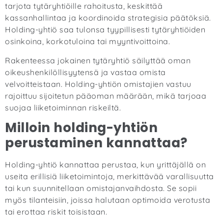
tarjota tytäryhtiöille rahoitusta, keskittää
kassanhallintaa ja koordinoida strategisia päätöksiä.
Holding-yhtiö saa tulonsa tyypillisesti tytäryhtiöiden
osinkoina, korkotuloina tai myyntivoittoina.
Rakenteessa jokainen tytäryhtiö säilyttää oman
oikeushenkilöllisyytensä ja vastaa omista
velvoitteistaan. Holding-yhtiön omistajien vastuu
rajoittuu sijoitetun pääoman määrään, mikä tarjoaa
suojaa liiketoiminnan riskeiltä.
Milloin holding-yhtiön
perustaminen kannattaa?
Holding-yhtiö kannattaa perustaa, kun yrittäjällä on
useita erillisiä liiketoimintoja, merkittävää varallisuutta
tai kun suunnitellaan omistajanvaihdosta. Se sopii
myös tilanteisiin, joissa halutaan optimoida verotusta
tai erottaa riskit toisistaan.