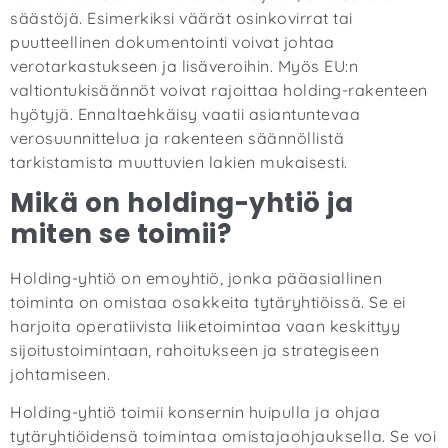
säästöjä. Esimerkiksi väärät osinkovirrat tai
puutteellinen dokumentointi voivat johtaa
verotarkastukseen ja lisäveroihin. Myös EU:n
valtiontukisäännöt voivat rajoittaa holding-rakenteen
hyötyjä. Ennaltaehkäisy vaatii asiantuntevaa
verosuunnittelua ja rakenteen säännöllistä
tarkistamista muuttuvien lakien mukaisesti.
Mikä on holding-yhtiö ja
miten se toimii?
Holding-yhtiö on emoyhtiö, jonka pääasiallinen
toiminta on omistaa osakkeita tytäryhtiöissä. Se ei
harjoita operatiivista liiketoimintaa vaan keskittyy
sijoitustoimintaan, rahoitukseen ja strategiseen
johtamiseen.
Holding-yhtiö toimii konsernin huipulla ja ohjaa
tytäryhtiöidensä toimintaa omistajaohjauksella. Se voi