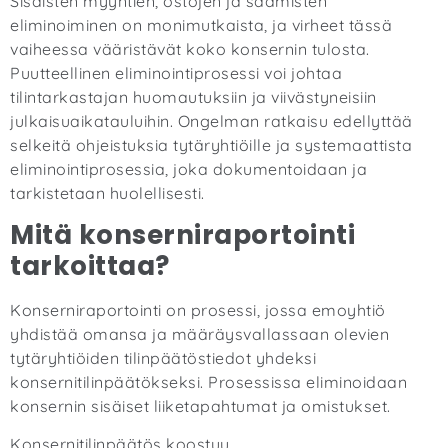
Sisäisten myyntien, ostojen ja saamisten
eliminoiminen on monimutkaista, ja virheet tässä
vaiheessa vääristävät koko konsernin tulosta.
Puutteellinen eliminointiprosessi voi johtaa
tilintarkastajan huomautuksiin ja viivästyneisiin
julkaisuaikatauluihin. Ongelman ratkaisu edellyttää
selkeitä ohjeistuksia tytäryhtiöille ja systemaattista
eliminointiprosessia, joka dokumentoidaan ja
tarkistetaan huolellisesti.
Mitä konserniraportointi
tarkoittaa?
Konserniraportointi on prosessi, jossa emoyhtiö
yhdistää omansa ja määräysvallassaan olevien
tytäryhtiöiden tilinpäätöstiedot yhdeksi
konsernitilinpäätökseksi. Prosessissa eliminoidaan
konsernin sisäiset liiketapahtumat ja omistukset.
Konsernitilinpäätös koostuu