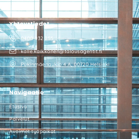
Yhteystiedot
0400 932 255
kalle.kaikkonen@talousagentit.fi
Pukinmäenaukio 4 A, 00720 Helsinki
Navigaatio
Etusivu
Palvelut
Avoimet työpaikat