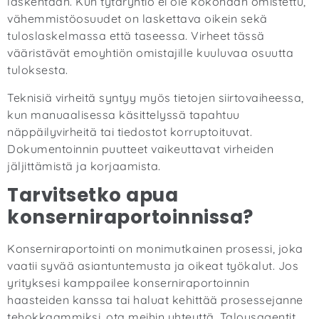
laskentaan. Kun tytäryhtiö ei ole kokonaan omistettu,
vähemmistöosuudet on laskettava oikein sekä
tuloslaskelmassa että taseessa. Virheet tässä
vääristävät emoyhtiön omistajille kuuluvaa osuutta
tuloksesta.
Teknisiä virheitä syntyy myös tietojen siirtovaiheessa,
kun manuaalisessa käsittelyssä tapahtuu
näppäilyvirheitä tai tiedostot korruptoituvat.
Dokumentoinnin puutteet vaikeuttavat virheiden
jäljittämistä ja korjaamista.
Tarvitsetko apua
konserniraportoinnissa?
Konserniraportointi on monimutkainen prosessi, joka
vaatii syvää asiantuntemusta ja oikeat työkalut. Jos
yrityksesi kamppailee konserniraportoinnin
haasteiden kanssa tai haluat kehittää prosessejanne
tehokkaammiksi,
ota meihin yhteyttä
. Talousagentit