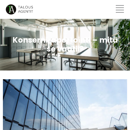
Konserniraportointi – mitä
se vaatii?