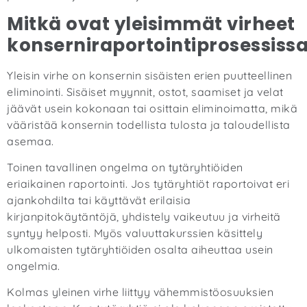
Mitkä ovat yleisimmät virheet
konserniraportointiprosessiss
Yleisin virhe on konsernin sisäisten erien puutteellinen
eliminointi. Sisäiset myynnit, ostot, saamiset ja velat
jäävät usein kokonaan tai osittain eliminoimatta, mikä
vääristää konsernin todellista tulosta ja taloudellista
asemaa.
Toinen tavallinen ongelma on tytäryhtiöiden
eriaikainen raportointi. Jos tytäryhtiöt raportoivat eri
ajankohdilta tai käyttävät erilaisia
kirjanpitokäytäntöjä, yhdistely vaikeutuu ja virheitä
syntyy helposti. Myös valuuttakurssien käsittely
ulkomaisten tytäryhtiöiden osalta aiheuttaa usein
ongelmia.
Kolmas yleinen virhe liittyy vähemmistöosuuksien