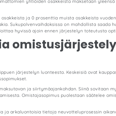
taamattomien yhtiöiden osakkeista maksetaan yleensä
en osakkeista ja 0 prosenttia muista osakkeista vuoden
olakia. Sukupolvenvaihdoksissa on mahdollista saada h
loittaa hyvissä ajoin ennen järjestelyn toteutusta op
ia omistusjärjestel
iippuen järjestelyn luonteesta. Keskeisiä ovat kaupp
ssopimukset.
aksutavan ja siirtymäajankohdan. Siinä sovitaan myö
aamisesta. Omistajasopimus puolestaan säätelee omist
ia ja arkaluontoisia tietoja neuvotteluprosessin aikan