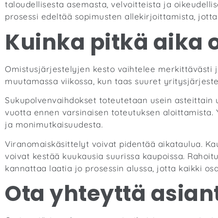
taloudellisesta asemasta, velvoitteista ja oikeudelli
prosessi edeltää sopimusten allekirjoittamista, jott
Kuinka pitkä aika 
Omistusjärjestelyjen kesto vaihtelee merkittävästi
muutamassa viikossa, kun taas suuret yritysjärjeste
Sukupolvenvaihdokset toteutetaan usein asteittain
vuotta ennen varsinaisen toteutuksen aloittamista. Y
ja monimutkaisuudesta.
Viranomaiskäsittelyt voivat pidentää aikataulua. Ka
voivat kestää kuukausia suurissa kaupoissa. Rahoitu
kannattaa laatia jo prosessin alussa, jotta kaikki os
Ota yhteyttä asiant