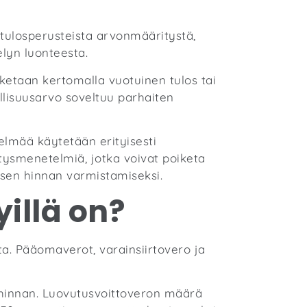
tulosperusteista arvonmääritystä,
elyn luonteesta.
ketaan kertomalla vuotuinen tulos tai
allisuusarvo soveltuu parhaiten
elmää käytetään erityisesti
ysmenetelmiä, jotka voivat poiketa
isen hinnan varmistamiseksi.
illä on?
sta. Pääomaverot, varainsiirtovero ja
ahinnan. Luovutusvoittoveron määrä