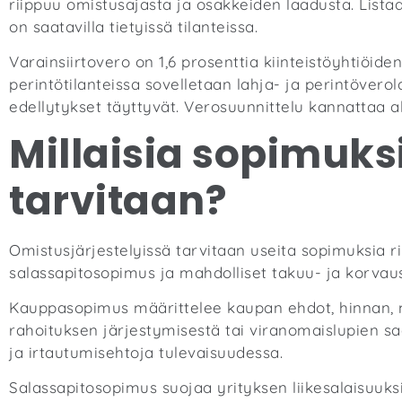
riippuu omistusajasta ja osakkeiden laadusta. Lis
on saatavilla tietyissä tilanteissa.
Varainsiirtovero on 1,6 prosenttia kiinteistöyhtiöid
perintötilanteissa sovelletaan lahja- ja perintöver
edellytykset täyttyvät. Verosuunnittelu kannattaa a
Millaisia sopimuks
tarvitaan?
Omistusjärjestelyissä tarvitaan useita sopimuksia r
salassapitosopimus ja mahdolliset takuu- ja korvau
Kauppasopimus määrittelee kaupan ehdot, hinnan, m
rahoituksen järjestymisestä tai viranomaislupien s
ja irtautumisehtoja tulevaisuudessa.
Salassapitosopimus suojaa yrityksen liikesalaisuuks