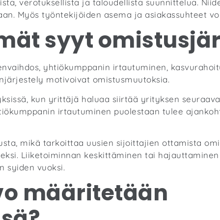
ista, verotuksellista ja taloudellista suunnittelua. Ni
aan. Myös työntekijöiden asema ja asiakassuhteet vo
mät syyt omistusjärj
venvaihdos, yhtiökumppanin irtautuminen, kasvurahoi
enjärjestely motivoivat omistusmuutoksia.
ksissä, kun yrittäjä haluaa siirtää yrityksen seuraav
tiökumppanin irtautuminen puolestaan tulee ajankohta
sta, mikä tarkoittaa uusien sijoittajien ottamista omis
i. Liiketoiminnan keskittäminen tai hajauttaminen e
en syiden vuoksi.
rvo määritetään
ssä?