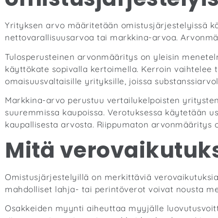
Yrityksen arvo määritetään omistusjärjestelyissä k
nettovarallisuusarvoa tai markkina-arvoa. Arvonmäär
Tulosperusteinen arvonmääritys on yleisin menetelmä
käyttökate sopivalla kertoimella. Kerroin vaihtelee 
omaisuusvaltaisille yrityksille, joissa substanssiarvo
Markkina-arvo perustuu vertailukelpoisten yritysten
suuremmissa kaupoissa. Verotuksessa käytetään use
kaupallisesta arvosta. Riippumaton arvonmääritys o
Mitä verovaikutuks
Omistusjärjestelyillä on merkittäviä verovaikutuksia
mahdolliset lahja- tai perintöverot voivat nousta me
Osakkeiden myynti aiheuttaa myyjälle luovutusvoit