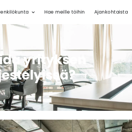
enkilökunta
Hae meille töihin
Ajankohtaista
ida yrityksen
jestelyissä?