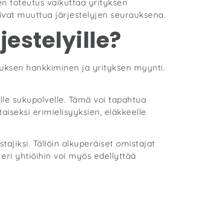
iden toteutus vaikuttaa yrityksen
ivat muuttua järjestelyjen seurauksena.
estelyille?
tuksen hankkiminen ja yrityksen myynti.
alle sukupolvelle. Tämä voi tapahtua
iseksi erimielisyyksien, eläkkeelle
tajiksi. Tällöin alkuperäiset omistajat
ri yhtiöihin voi myös edellyttää