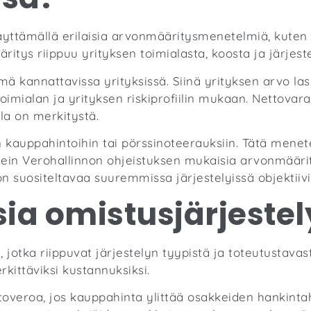
äyttämällä erilaisia arvonmääritysmenetelmiä, kuten 
itys riippuu yrityksen toimialasta, koosta ja järjest
 kannattavissa yrityksissä. Siinä yrityksen arvo las
toimialan ja yrityksen riskiprofiilin mukaan. Nettovar
lla on merkitystä.
 kauppahintoihin tai pörssinoteerauksiin. Tätä menet
in Verohallinnon ohjeistuksen mukaisia arvonmäärit
n suositeltavaa suuremmissa järjestelyissä objektiiv
ia omistusjärjestely
, jotka riippuvat järjestelyn tyypistä ja toteutustava
rkittäviksi kustannuksiksi.
toveroa, jos kauppahinta ylittää osakkeiden hankint