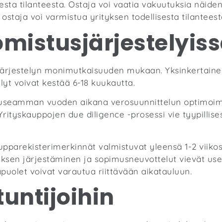
sesta tilanteesta. Ostaja voi vaatia vakuutuksia näide
a ostaja voi varmistua yrityksen todellisesta tilante
omistusjärjestelyis
 järjestelyn monimutkaisuuden mukaan. Yksinkertainen
lyt voivat kestää 6-18 kuukautta.
 useamman vuoden aikana verosuunnittelun optimoimis
rityskauppojen due diligence -prosessi vie tyypillises
upparekisterimerkinnät valmistuvat yleensä 1-2 viikos
ksen järjestäminen ja sopimusneuvottelut vievät usei
apuolet voivat varautua riittävään aikatauluun.
untijoihin