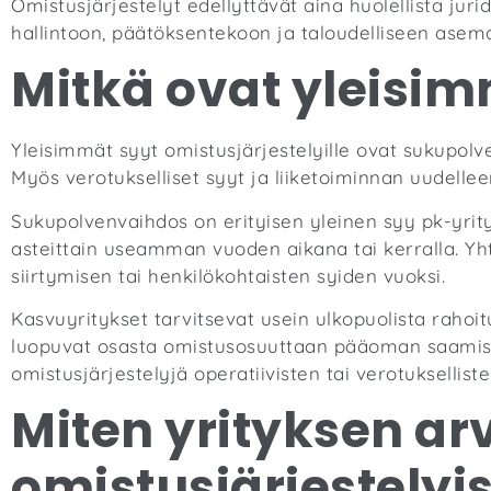
Omistusjärjestelyt edellyttävät aina huolellista jurid
hallintoon, päätöksentekoon ja taloudelliseen asem
Mitkä ovat yleisim
Yleisimmät syyt omistusjärjestelyille ovat sukupol
Myös verotukselliset syyt ja liiketoiminnan uudelle
Sukupolvenvaihdos on erityisen yleinen syy pk-yrity
asteittain useamman vuoden aikana tai kerralla. Yh
siirtymisen tai henkilökohtaisten syiden vuoksi.
Kasvuyritykset tarvitsevat usein ulkopuolista rahoitu
luopuvat osasta omistusosuuttaan pääoman saamiseks
omistusjärjestelyjä operatiivisten tai verotuksellist
Miten yrityksen a
omistusjärjestelyi