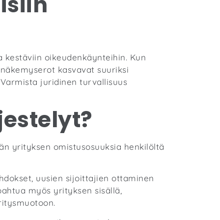
isiin
a kestäviin oikeudenkäynteihin. Kun
in näkemyserot kasvavat suuriksi
Varmista juridinen turvallisuus
jestelyt?
ään yrityksen omistusosuuksia henkilöltä
ihdokset, uusien sijoittajien ottaminen
pahtua myös yrityksen sisällä,
yritysmuotoon.