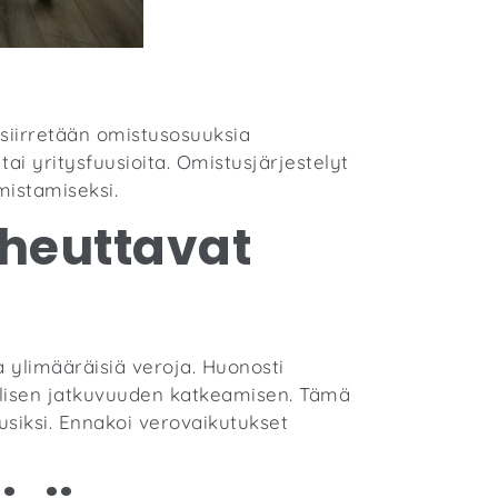
 siirretään omistusosuuksia
ai yritysfuusioita. Omistusjärjestelyt
mistamiseksi.
iheuttavat
 ylimääräisiä veroja. Huonosti
sellisen jatkuvuuden katkeamisen. Tämä
siksi. Ennakoi verovaikutukset