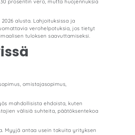
 30 prosentin vero, mutta huojennuksia
 2026 alusta. Lahjoituksissa ja
uomattavia verohelpotuksia, jos tietyt
timaalisen tuloksen saavuttamiseksi.
yissä
asopimus, omistajasopimus,
s mahdollisista ehdoista, kuten
ajien välisiä suhteita, päätöksentekoa
a. Myyjä antaa usein takuita yrityksen