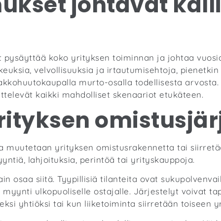
ukset johtavat kalli
t pysäyttää koko yrityksen toiminnan ja johtaa vuosi
keuksia, velvollisuuksia ja irtautumisehtoja, pienetk
akkohuutokaupalla murto-osalla todellisesta arvosta. 
ttelevät kaikki mahdolliset skenaariot etukäteen.
rityksen omistusjär
lla muutetaan yrityksen omistusrakennetta tai siirret
yntiä, lahjoituksia, perintöä tai yrityskauppoja.
in osaa siitä. Tyypillisiä tilanteita ovat sukupolvenva
yynti ulkopuoliselle ostajalle. Järjestelyt voivat ta
ksi yhtiöksi tai kun liiketoiminta siirretään toiseen 