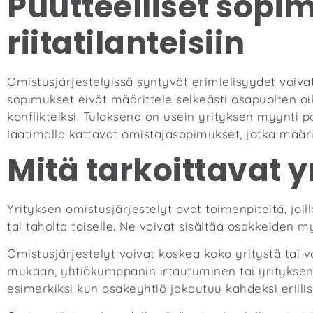
Puutteelliset sopim
riitatilanteisiin
Omistusjärjestelyissä syntyvät erimielisyydet voiva
sopimukset eivät määrittele selkeästi osapuolten oi
konflikteiksi. Tuloksena on usein yrityksen myynti p
laatimalla kattavat omistajasopimukset, jotka määri
Mitä tarkoittavat y
Yrityksen omistusjärjestelyt ovat toimenpiteitä, joi
tai taholta toiselle. Ne voivat sisältää osakkeiden my
Omistusjärjestelyt voivat koskea koko yritystä tai va
mukaan, yhtiökumppanin irtautuminen tai yrityksen m
esimerkiksi kun osakeyhtiö jakautuu kahdeksi erillise