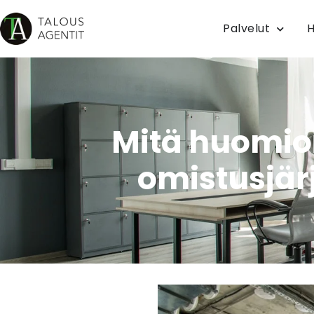
Palvelut
H
Mitä huomio
omistusjär