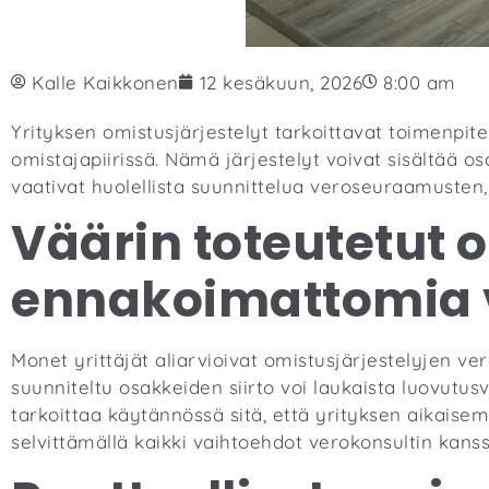
Kalle Kaikkonen
12 kesäkuun, 2026
8:00 am
Yrityksen omistusjärjestelyt tarkoittavat toimenpite
omistajapiirissä. Nämä järjestelyt voivat sisältää o
vaativat huolellista suunnittelua veroseuraamusten,
Väärin toteutetut 
ennakoimattomia 
Monet yrittäjät aliarvioivat omistusjärjestelyjen v
suunniteltu osakkeiden siirto voi laukaista luovutu
tarkoittaa käytännössä sitä, että yrityksen aikais
selvittämällä kaikki vaihtoehdot verokonsultin kan