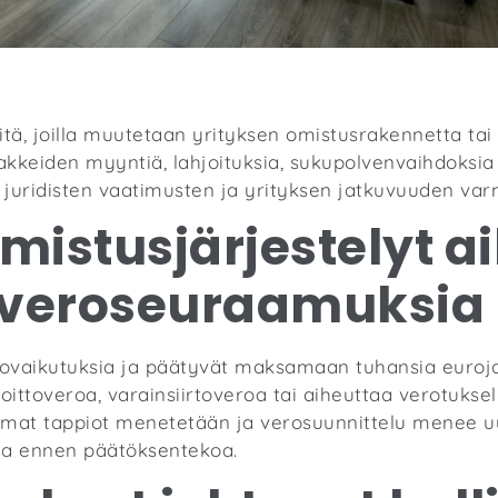
itä, joilla muutetaan yrityksen omistusrakennetta tai
sakkeiden myyntiä, lahjoituksia, sukupolvenvaihdoksia t
 juridisten vaatimusten ja yrityksen jatkuvuuden var
omistusjärjestelyt a
veroseuraamuksia
erovaikutuksia ja päätyvät maksamaan tuhansia euroja
svoittoveroa, varainsiirtoveroa tai aiheuttaa verotuk
emmat tappiot menetetään ja verosuunnittelu menee uu
ssa ennen päätöksentekoa.