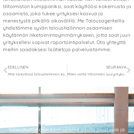
tilitoimiston kumppaniksi, saat käyttöösi kokemusta ja
osaamista, joka tukee yrityksesi kasvua ja
menestystä pitkällä aikavälillä. Me Talousagenteilla
yhdistämme syvän taloushallinnon osaamisen
käytännön liiketoimintaymmärrykseen, jotta saat juuri
yrityksellesi sopivat raportointipalvelut.
Ota yhteyttä
meihin
saadaksesi lisätietoja palveluistamme.
EDELLINEN
SEURAAVA
Mitä tarkoittaa taloushallinnon kokonaisulkoistus?
Miten valita tilitoimisto suuryritykselle?
Talousagentit Oy
Tarjoamme laaja-alaisen johtamis- sekä
taloushallinto-osaamisemme avulla joustavia ja