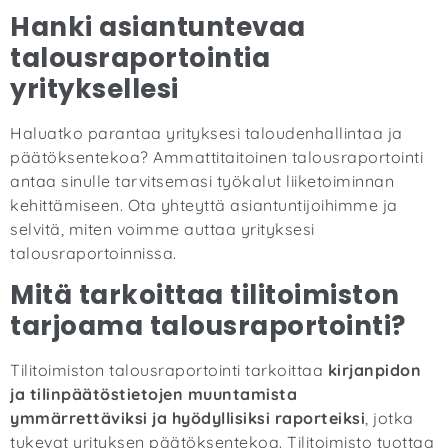
Hanki asiantuntevaa
talousraportointia
yrityksellesi
Haluatko parantaa yrityksesi taloudenhallintaa ja
päätöksentekoa? Ammattitaitoinen talousraportointi
antaa sinulle tarvitsemasi työkalut liiketoiminnan
kehittämiseen. Ota yhteyttä asiantuntijoihimme ja
selvitä, miten voimme auttaa yrityksesi
talousraportoinnissa.
Mitä tarkoittaa tilitoimiston
tarjoama talousraportointi?
Tilitoimiston talousraportointi tarkoittaa
kirjanpidon
ja tilinpäätöstietojen muuntamista
ymmärrettäviksi ja hyödyllisiksi raporteiksi
, jotka
tukevat yrityksen päätöksentekoa. Tilitoimisto tuottaa