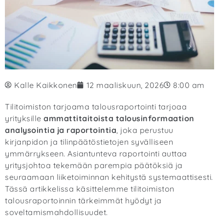
Kalle Kaikkonen
12 maaliskuun, 2026
8:00 am
Tilitoimiston tarjoama talousraportointi tarjoaa
yrityksille
ammattitaitoista talousinformaation
analysointia ja raportointia
, joka perustuu
kirjanpidon ja tilinpäätöstietojen syvälliseen
ymmärrykseen. Asiantunteva raportointi auttaa
yritysjohtoa tekemään parempia päätöksiä ja
seuraamaan liiketoiminnan kehitystä systemaattisesti.
Tässä artikkelissa käsittelemme tilitoimiston
talousraportoinnin tärkeimmät hyödyt ja
soveltamismahdollisuudet.