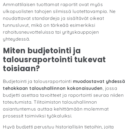
Ammattilaisen tuottamat raportit ovat myös
ulkopuolisten tahojen silmissä luotettavampia. Ne
noudattavat standardeja ja sisältävät oikeat
tunnusluvut, mikä on tärkeää esimerkiksi
rahoitusneuvotteluissa tai yrityskauppojen
yhteydessä.
Miten budjetointi ja
talousraportointi tukevat
toisiaan?
Budjetointi ja talousraportointi
muodostavat yhdessä
tehokkaan taloushallinnon kokonaisuuden
, jossa
budjetti asettaa tavoitteet ja raportointi seuraa niiden
toteutumista.
Tilitoimiston taloushallinnon
asiantuntemus
auttaa kehittämään molemmat
prosessit toimiviksi työkaluiksi.
Hyvä budjetti perustuu historiallisiin tietoihin, joita