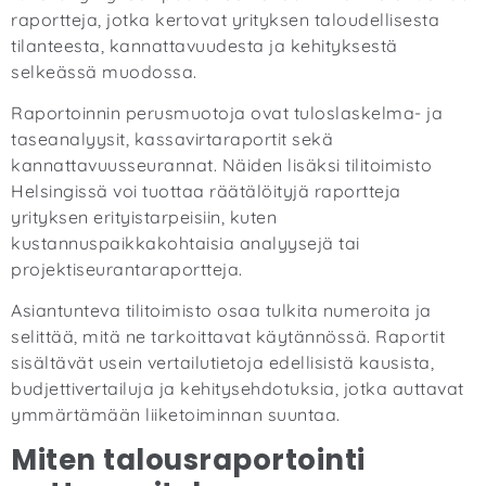
raportteja, jotka kertovat yrityksen taloudellisesta
tilanteesta, kannattavuudesta ja kehityksestä
selkeässä muodossa.
Raportoinnin perusmuotoja ovat tuloslaskelma- ja
taseanalyysit, kassavirtaraportit sekä
kannattavuusseurannat. Näiden lisäksi tilitoimisto
Helsingissä voi tuottaa räätälöityjä raportteja
yrityksen erityistarpeisiin, kuten
kustannuspaikkakohtaisia analyysejä tai
projektiseurantaraportteja.
Asiantunteva tilitoimisto osaa tulkita numeroita ja
selittää, mitä ne tarkoittavat käytännössä. Raportit
sisältävät usein vertailutietoja edellisistä kausista,
budjettivertailuja ja kehitysehdotuksia, jotka auttavat
ymmärtämään liiketoiminnan suuntaa.
Miten talousraportointi