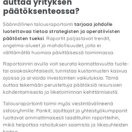
auttaa yrityksen
päätöksenteossa?
Säännöllinen talousraportointi
tarjoaa johdolle
luotettavaa tietoa strategisten ja operatiivisten
päätösten tueksi
. Raportit paljastavat trendit,
ongelma-alueet ja mahdollisuudet, joita ei
välttämättä huomaa päivittäisessä toiminnassa.
Raportoinnin avulla voit seurata kannattavuutta tuote-
tai asiakaskohtaisesti, tunnistaa kustannusten kasvua
ajoissa ja arvioida investointien vaikutuksia. Tämä
auttaa tekemään perusteltuja päätöksiä resurssien
kohdentamisesta ja liiketoiminnan kehittämisestä.
Talousraportointi toimii myös viestintävälineenä
sidosryhmille. Pankit, sijoittajat ja yhteistyökumppanit
luottavat ammattimaisesti laadittuihin raportteihin,
mikä helpottaa rahoituksen saamista ja liikesuhteiden
hoitoa.