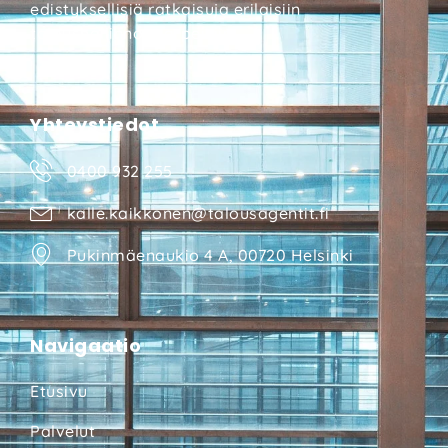
edistyksellisiä ratkaisuja erilaisiin
taloushallinnon tarpeisiin.
Yhteystiedot
0400 932 255
kalle.kaikkonen@talousagentit.fi
Pukinmäenaukio 4 A, 00720 Helsinki
Navigaatio
Etusivu
Palvelut