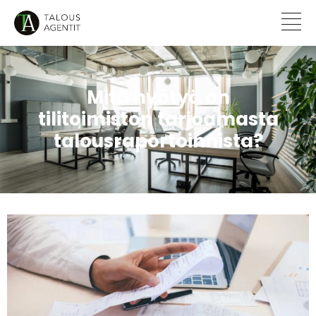
Mitä hyötyä on
tilitoimiston tarjoamasta
talousraportoinnista?