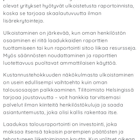
olevat yritykset hyötyvät ulkoistetusta raportoinnista,
koska se tarjoaa skaalautuvuutta ilman
lisärekrytointeja.
Ulkoistaminen on järkevää, kun oman henkilöstön
osaaminen ei riitä laadukkaiden raporttien
tuottamiseen tai kun raportointi sitoo liikaa resursseja.
Myös säännösten noudattaminen ja raporttien
luotettavuus puoltavat ammattilaisen käyttöä.
Kustannustehokkuuden näkökulmasta ulkoistaminen
on usein edullisempi vaihtoehto kuin oman
talousosaajan palkkaaminen. Tilitoimisto Helsingissä
tarjoaa joustavuutta – voit hankkia tarvitsemasi
palvelut ilman kiinteitä henkilöstökuluja ja saada
asiantuntemusta, joka olisi kallis rakentaa itse.
Laadukas talousraportointi on investointi, joka
maksaa itsensä takaisin parempien päätösten ja
tehostuneen liiketoiminnan kautta. Kun valitset oikean