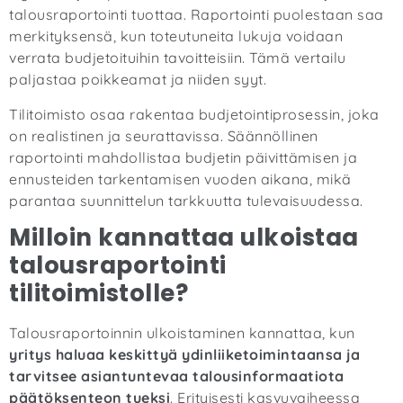
talousraportointi tuottaa. Raportointi puolestaan saa
merkityksensä, kun toteutuneita lukuja voidaan
verrata budjetoituihin tavoitteisiin. Tämä vertailu
paljastaa poikkeamat ja niiden syyt.
Tilitoimisto osaa rakentaa budjetointiprosessin, joka
on realistinen ja seurattavissa. Säännöllinen
raportointi mahdollistaa budjetin päivittämisen ja
ennusteiden tarkentamisen vuoden aikana, mikä
parantaa suunnittelun tarkkuutta tulevaisuudessa.
Milloin kannattaa ulkoistaa
talousraportointi
tilitoimistolle?
Talousraportoinnin ulkoistaminen kannattaa, kun
yritys haluaa keskittyä ydinliiketoimintaansa ja
tarvitsee asiantuntevaa talousinformaatiota
päätöksenteon tueksi
. Erityisesti kasvuvaiheessa