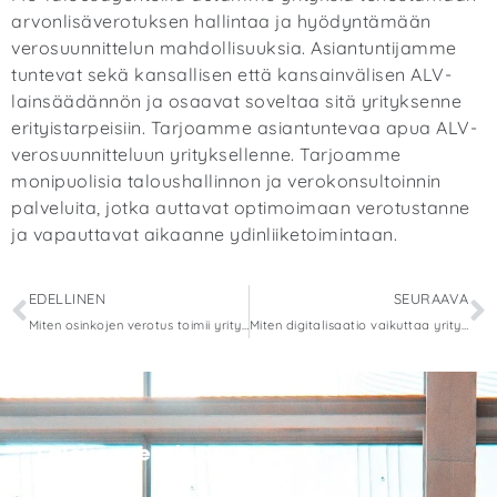
arvonlisäverotuksen hallintaa ja hyödyntämään
verosuunnittelun mahdollisuuksia. Asiantuntijamme
tuntevat sekä kansallisen että kansainvälisen ALV-
lainsäädännön ja osaavat soveltaa sitä yrityksenne
erityistarpeisiin.
Tarjoamme asiantuntevaa apua ALV-
verosuunnitteluun yrityksellenne
. Tarjoamme
monipuolisia taloushallinnon ja verokonsultoinnin
palveluita, jotka auttavat optimoimaan verotustanne
ja vapauttavat aikaanne ydinliiketoimintaan.
EDELLINEN
SEURAAVA
Miten osinkojen verotus toimii yrityksessä?
Miten digitalisaatio vaikuttaa yritysverotukseen?
Talousagentit Oy