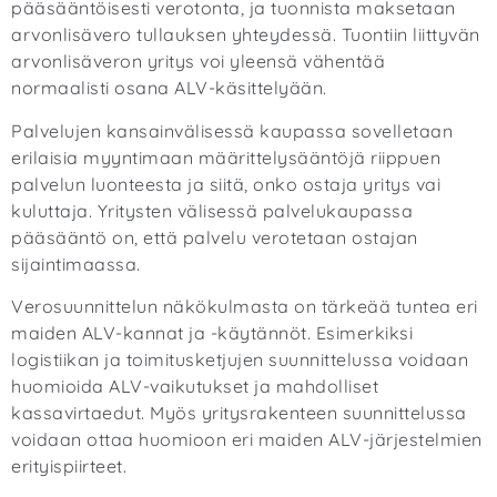
pääsääntöisesti verotonta, ja tuonnista maksetaan
arvonlisävero tullauksen yhteydessä. Tuontiin liittyvän
arvonlisäveron yritys voi yleensä vähentää
normaalisti osana ALV-käsittelyään.
Palvelujen kansainvälisessä kaupassa sovelletaan
erilaisia myyntimaan määrittelysääntöjä riippuen
palvelun luonteesta ja siitä, onko ostaja yritys vai
kuluttaja. Yritysten välisessä palvelukaupassa
pääsääntö on, että palvelu verotetaan ostajan
sijaintimaassa.
Verosuunnittelun näkökulmasta on tärkeää tuntea eri
maiden ALV-kannat ja -käytännöt. Esimerkiksi
logistiikan ja toimitusketjujen suunnittelussa voidaan
huomioida ALV-vaikutukset ja mahdolliset
kassavirtaedut. Myös yritysrakenteen suunnittelussa
voidaan ottaa huomioon eri maiden ALV-järjestelmien
erityispiirteet.