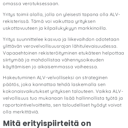
omassa verotuksessaan.
Yritys toimii alalla, jolla on yleisesti tapana olla ALV-
rekisterissä. Tämä voi vaikuttaa yrityksen
uskottavuuteen ja kilpailukykyyn markkinoilla.
Yritys suunnittelee kasvua ja liikevaihdon odotetaan
ylittävän verovelvollisuusrajan lähitulevaisuudessa.
Vapaaehtoinen rekisteröityminen etukäteen helpottaa
siirtymää ja mahdollistaa vähennysoikeuden
käyttämisen jo aikaisemmassa vaiheessa.
Hakeutuminen ALV-velvolliseksi on strateginen
päätös, joka kannattaa tehdä laskemalla sen
kokonaisvaikutukset yrityksen talouteen. Vaikka ALV-
velvollisuus tuo mukanaan lisää hallinnollista työtä ja
raportointivelvoitteita, sen taloudelliset hyödyt voivat
olla merkittäviä.
Mitä erityispiirteitä on