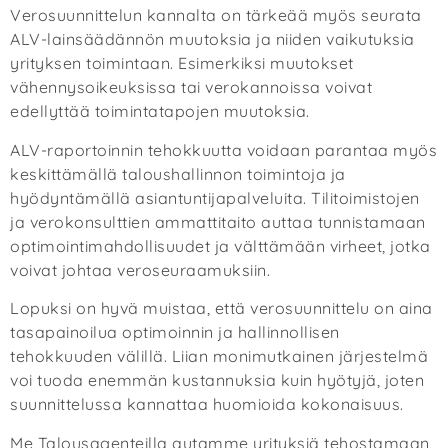
Verosuunnittelun kannalta on tärkeää myös seurata
ALV-lainsäädännön muutoksia ja niiden vaikutuksia
yrityksen toimintaan. Esimerkiksi muutokset
vähennysoikeuksissa tai verokannoissa voivat
edellyttää toimintatapojen muutoksia.
ALV-raportoinnin tehokkuutta voidaan parantaa myös
keskittämällä taloushallinnon toimintoja ja
hyödyntämällä asiantuntijapalveluita. Tilitoimistojen
ja verokonsulttien ammattitaito auttaa tunnistamaan
optimointimahdollisuudet ja välttämään virheet, jotka
voivat johtaa veroseuraamuksiin.
Lopuksi on hyvä muistaa, että verosuunnittelu on aina
tasapainoilua optimoinnin ja hallinnollisen
tehokkuuden välillä. Liian monimutkainen järjestelmä
voi tuoda enemmän kustannuksia kuin hyötyjä, joten
suunnittelussa kannattaa huomioida kokonaisuus.
Me Talousagenteilla autamme yrityksiä tehostamaan