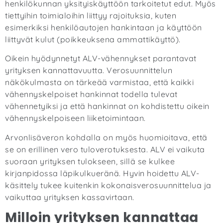
henkilökunnan yksityiskäyttöön tarkoitetut edut. Myös
tiettyihin toimialoihin liittyy rajoituksia, kuten
esimerkiksi henkilöautojen hankintaan ja käyttöön
liittyvät kulut (poikkeuksena ammattikäyttö).
Oikein hyödynnetyt ALV-vähennykset parantavat
yrityksen kannattavuutta. Verosuunnittelun
näkökulmasta on tärkeää varmistaa, että kaikki
vähennyskelpoiset hankinnat todella tulevat
vähennetyiksi ja että hankinnat on kohdistettu oikein
vähennyskelpoiseen liiketoimintaan.
Arvonlisäveron kohdalla on myös huomioitava, että
se on erillinen vero tuloverotuksesta. ALV ei vaikuta
suoraan yrityksen tulokseen, sillä se kulkee
kirjanpidossa läpikulkueränä. Hyvin hoidettu ALV-
käsittely tukee kuitenkin kokonaisverosuunnittelua ja
vaikuttaa yrityksen kassavirtaan.
Milloin yrityksen kannattaa