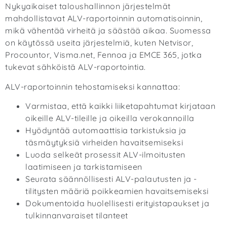
Nykyaikaiset taloushallinnon järjestelmät
mahdollistavat ALV-raportoinnin automatisoinnin,
mikä vähentää virheitä ja säästää aikaa. Suomessa
on käytössä useita järjestelmiä, kuten Netvisor,
Procountor, Visma.net, Fennoa ja EMCE 365, jotka
tukevat sähköistä ALV-raportointia.
ALV-raportoinnin tehostamiseksi kannattaa:
Varmistaa, että kaikki liiketapahtumat kirjataan
oikeille ALV-tileille ja oikeilla verokannoilla
Hyödyntää automaattisia tarkistuksia ja
täsmäytyksiä virheiden havaitsemiseksi
Luoda selkeät prosessit ALV-ilmoitusten
laatimiseen ja tarkistamiseen
Seurata säännöllisesti ALV-palautusten ja -
tilitysten määriä poikkeamien havaitsemiseksi
Dokumentoida huolellisesti erityistapaukset ja
tulkinnanvaraiset tilanteet