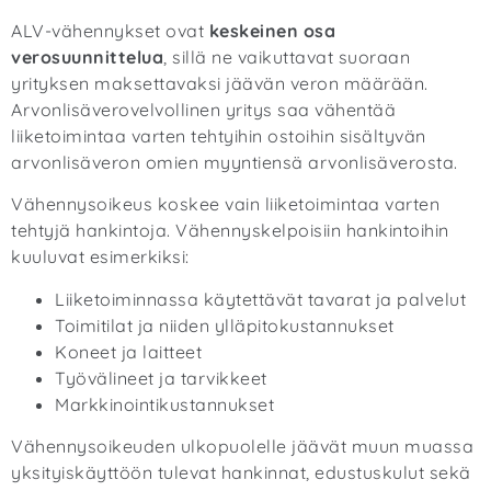
ALV-vähennykset ovat
keskeinen osa
verosuunnittelua
, sillä ne vaikuttavat suoraan
yrityksen maksettavaksi jäävän veron määrään.
Arvonlisäverovelvollinen yritys saa vähentää
liiketoimintaa varten tehtyihin ostoihin sisältyvän
arvonlisäveron omien myyntiensä arvonlisäverosta.
Vähennysoikeus koskee vain liiketoimintaa varten
tehtyjä hankintoja. Vähennyskelpoisiin hankintoihin
kuuluvat esimerkiksi:
Liiketoiminnassa käytettävät tavarat ja palvelut
Toimitilat ja niiden ylläpitokustannukset
Koneet ja laitteet
Työvälineet ja tarvikkeet
Markkinointikustannukset
Vähennysoikeuden ulkopuolelle jäävät muun muassa
yksityiskäyttöön tulevat hankinnat, edustuskulut sekä