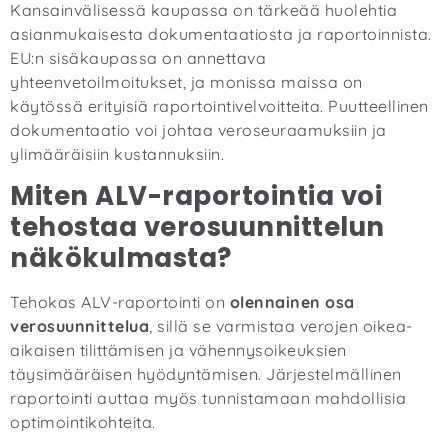
Kansainvälisessä kaupassa on tärkeää huolehtia
asianmukaisesta dokumentaatiosta ja raportoinnista.
EU:n sisäkaupassa on annettava
yhteenvetoilmoitukset, ja monissa maissa on
käytössä erityisiä raportointivelvoitteita. Puutteellinen
dokumentaatio voi johtaa veroseuraamuksiin ja
ylimääräisiin kustannuksiin.
Miten ALV-raportointia voi
tehostaa verosuunnittelun
näkökulmasta?
Tehokas ALV-raportointi on
olennainen osa
verosuunnittelua
, sillä se varmistaa verojen oikea-
aikaisen tilittämisen ja vähennysoikeuksien
täysimääräisen hyödyntämisen. Järjestelmällinen
raportointi auttaa myös tunnistamaan mahdollisia
optimointikohteita.