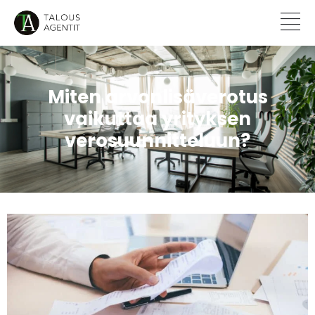
Miten arvonlisäverotus
vaikuttaa yrityksen
verosuunnitteluun?