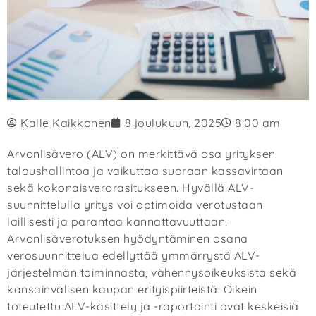
Kalle Kaikkonen
8 joulukuun, 2025
8:00 am
Arvonlisävero (ALV) on merkittävä osa yrityksen
taloushallintoa ja vaikuttaa suoraan kassavirtaan
sekä kokonaisverorasitukseen. Hyvällä ALV-
suunnittelulla yritys voi optimoida verotustaan
laillisesti ja parantaa kannattavuuttaan.
Arvonlisäverotuksen hyödyntäminen osana
verosuunnittelua edellyttää ymmärrystä ALV-
järjestelmän toiminnasta, vähennysoikeuksista sekä
kansainvälisen kaupan erityispiirteistä. Oikein
toteutettu ALV-käsittely ja -raportointi ovat keskeisiä