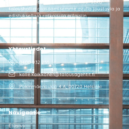
Tarjoamme laaja-alaisen johtamis- sekä
taloushallinto-osaamisemme avulla joustavia ja
edistyksellisiä ratkaisuja erilaisiin
taloushallinnon tarpeisiin.
Yhteystiedot
0400 932 255
kalle.kaikkonen@talousagentit.fi
Pukinmäenaukio 4 A, 00720 Helsinki
Navigaatio
Etusivu