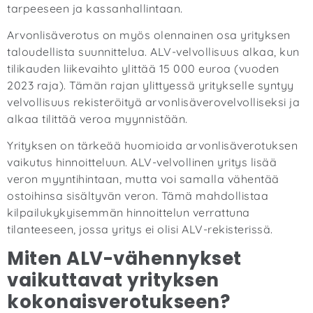
tarpeeseen ja kassanhallintaan.
Arvonlisäverotus on myös olennainen osa yrityksen
taloudellista suunnittelua. ALV-velvollisuus alkaa, kun
tilikauden liikevaihto ylittää 15 000 euroa (vuoden
2023 raja). Tämän rajan ylittyessä yritykselle syntyy
velvollisuus rekisteröityä arvonlisäverovelvolliseksi ja
alkaa tilittää veroa myynnistään.
Yrityksen on tärkeää huomioida arvonlisäverotuksen
vaikutus hinnoitteluun. ALV-velvollinen yritys lisää
veron myyntihintaan, mutta voi samalla vähentää
ostoihinsa sisältyvän veron. Tämä mahdollistaa
kilpailukykyisemmän hinnoittelun verrattuna
tilanteeseen, jossa yritys ei olisi ALV-rekisterissä.
Miten ALV-vähennykset
vaikuttavat yrityksen
kokonaisverotukseen?