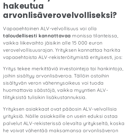
hakeutua
arvonlisäverovelvolliseksi?
Vapaaehtoinen ALV-velvollisuus voi olla
taloudellisesti kannattavaa
monissa tilanteissa,
vaikka liikevaihto jäisikin alle 15 000 euron
verovelvollisuusrajan. Yrityksen kannattaa harkita
vapaaehtoista ALV-rekisteröitymistä erityisesti, jos:
Yritys tekee merkittäviä investointeja tai hankintoja,
joihin sisältyy arvonlisäveroa. Tällöin ostoihin
sisältyvän veron vähennysoikeus voi tuoda
huomattavia säästöjä, vaikka myyntien ALV-
tilityksistä tulisikin lisäkustannuksia.
Yrityksen asiakkaat ovat pääosin ALV-velvollisia
yrityksiä. Näille asiakkaille on usein eduksi ostaa
palvelut ALV-rekisterissä olevalta yritykseltä, koska
he voivat vähentää maksamansa arvonlisäveron