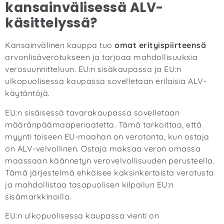
kansainvälisessä ALV-
käsittelyssä?
Kansainvälinen kauppa tuo
omat erityispiirteensä
arvonlisäverotukseen ja tarjoaa mahdollisuuksia
verosuunnitteluun. EU:n sisäkaupassa ja EU:n
ulkopuolisessa kaupassa sovelletaan erilaisia ALV-
käytäntöjä.
EU:n sisäisessä tavarakaupassa sovelletaan
määränpäämaaperiaatetta. Tämä tarkoittaa, että
myynti toiseen EU-maahan on verotonta, kun ostaja
on ALV-velvollinen. Ostaja maksaa veron omassa
maassaan käännetyn verovelvollisuuden perusteella.
Tämä järjestelmä ehkäisee kaksinkertaista verotusta
ja mahdollistaa tasapuolisen kilpailun EU:n
sisämarkkinoilla.
EU:n ulkopuolisessa kaupassa vienti on