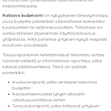
tunnistamaan potentiaalisia säästökohteita tai
investointitarpeita.
Rullaava budjetointi
on nykyaikainen lähestymistapa,
jossa budjettia päivitetään säännöllisesti esimerkiksi
kuukausittain tai neljännesvuosittain. Tilitoimisto voi
auttaa tällaisen järjestelmän käyttöönotossa ja
ylläpidossa, mikä parantaa yrityksen kykyä reagoida
muuttuviin olosuhteisiin.
Talousraportoinnin kehittämisessä tilitoimisto auttaa
luomaan selkeitä ja informatiivisia raportteja, jotka
tukevat päätöksentekoa. Tämä voi sisältää
esimerkiksi:
Kuukausiraportit, jotka vertaavat toteumaa
budjettiin
Kassavirtaennusteet lyhyen aikavälin
rahoitussuunnittelua varten
Tunnuslukuraportit, jotka mittaavat yrityksen