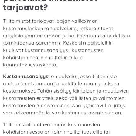
tarjoavat?
Tilitoimistot tarjoavat laajan valikoiman
kustannuslaskennan palveluita, jotka auttavat
yrityksiä ymmärtämään ja hallitsemaan taloudellista
toimintaansa paremmin. Keskeisiin palveluihin
kuuluvat kustannusanalyysi, kustannusten
kohdistaminen, hinnoittelun tuki ja
kannattavuuslaskenta.
Kustannusanalyysi
on palvelu, jossa tilitoimisto
auttaa tunnistamaan ja luokittelemaan yrityksen
kustannukset. Tähän sisältyy kiinteiden ja muuttuvien
kustannusten erottelu sekä välillisten ja välittömien
kustannusten tunnistaminen. Analyysin avulla yritys
saa selkeämmän kuvan kustannusrakenteestaan.
Tilitoimistot auttavat myös kustannusten
kohdistamisessa eri toiminnoille, tuotteille tai