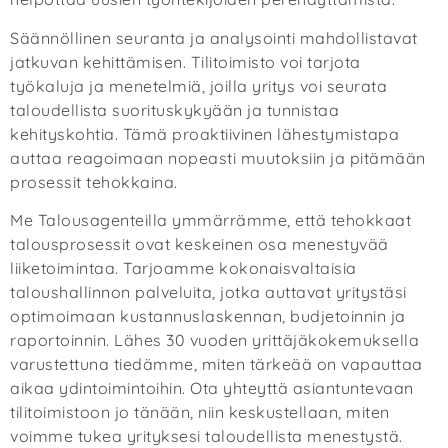
Säännöllinen seuranta ja analysointi mahdollistavat
jatkuvan kehittämisen. Tilitoimisto voi tarjota
työkaluja ja menetelmiä, joilla yritys voi seurata
taloudellista suorituskykyään ja tunnistaa
kehityskohtia. Tämä proaktiivinen lähestymistapa
auttaa reagoimaan nopeasti muutoksiin ja pitämään
prosessit tehokkaina.
Me Talousagenteilla ymmärrämme, että tehokkaat
talousprosessit ovat keskeinen osa menestyvää
liiketoimintaa. Tarjoamme kokonaisvaltaisia
taloushallinnon palveluita, jotka auttavat yritystäsi
optimoimaan kustannuslaskennan, budjetoinnin ja
raportoinnin. Lähes 30 vuoden yrittäjäkokemuksella
varustettuna tiedämme, miten tärkeää on vapauttaa
aikaa ydintoimintoihin.
Ota yhteyttä asiantuntevaan
tilitoimistoon jo tänään
, niin keskustellaan, miten
voimme tukea yrityksesi taloudellista menestystä.