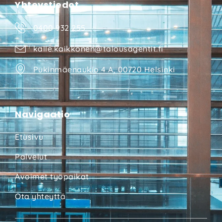
Yhteystiedot
0400 932 255
kalle.kaikkonen@talousagentit.fi
Pukinmäenaukio 4 A, 00720 Helsinki
Navigaatio
Etusivu
Palvelut
Avoimet työpaikat
Ota yhteyttä