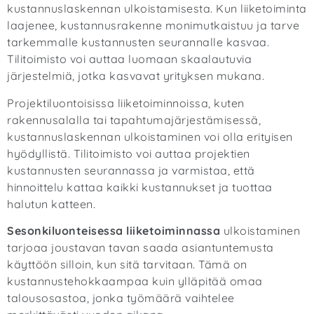
kustannuslaskennan ulkoistamisesta. Kun liiketoiminta
laajenee, kustannusrakenne monimutkaistuu ja tarve
tarkemmalle kustannusten seurannalle kasvaa.
Tilitoimisto voi auttaa luomaan skaalautuvia
järjestelmiä, jotka kasvavat yrityksen mukana.
Projektiluontoisissa liiketoiminnoissa, kuten
rakennusalalla tai tapahtumajärjestämisessä,
kustannuslaskennan ulkoistaminen voi olla erityisen
hyödyllistä. Tilitoimisto voi auttaa projektien
kustannusten seurannassa ja varmistaa, että
hinnoittelu kattaa kaikki kustannukset ja tuottaa
halutun katteen.
Sesonkiluonteisessa liiketoiminnassa
ulkoistaminen
tarjoaa joustavan tavan saada asiantuntemusta
käyttöön silloin, kun sitä tarvitaan. Tämä on
kustannustehokkaampaa kuin ylläpitää omaa
talousosastoa, jonka työmäärä vaihtelee