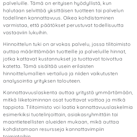
palveluille. Tämä on erityisen hyödyllistä, kun
halutaan selvittää yksittäisen tuotteen tai palvelun
todellinen kannattavuus. Oikea kohdistaminen
varmistaa, että päätökset perustuvat todellisuutta
vastaaviin lukuihin.
Hinnoittelun tuki on arvokas palvelu, jossa tilitoimisto
auttaa määrittämään tuotteille ja palveluille hinnat,
jotka kattavat kustannukset ja tuottavat toivottua
katetta. Tämä sisältää usein erilaisten
hinnoittelumallien vertailua ja niiden vaikutusten
analysointia yrityksen talouteen.
Kannattavuuslaskenta auttaa yritystä ymmärtämään,
mitkä liiketoiminnan osat tuottavat voittoa ja mitkä
tappiota. Tilitoimisto voi laatia kannattavuuslaskelmia
esimerkiksi tuotelinjoittain, asiakasryhmittäin tai
maantieteellisten alueiden mukaan, mikä auttaa
kohdistamaan resursseja kannattavimpiin
toimintoihin.