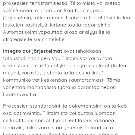
prosessien tehostamisessa. Tilitoimisto voi auttaa
valitsemaan ja ottamaan käyttöön sopivia
järjestelmiä, jotka automatisoivat rutiinitehtäviä kuten
laskujen käsittelyä, kirjanpitoa ja raportointia.
Automatisointi vapauttaa aikaa analyysille ja
strategiselle suunnittelulle.
Integroidut järjestelmät
ovat tehokkaan
taloushallinnon perusta. Tilitoimisto voi auttaa
varmistamaan, että yrityksen eri järjestelmät (kuten
myynti, varasto, tuotanto ja taloushallinto)
kommunikoivat keskenään saumattomasti. Tämä
vähentää manuaalista työtä ja parantaa tiedon
luotettavuutta.
Prosessien standardointi ja dokumentointi on tärkeä
osa optimointia. Tilitoimisto voi auttaa luomaan
selkeät toimintamallit ja ohjeet taloushallinnon
tehtäviin, mikä varmistaa yhtenäisen laadun ja
helpottaa uusien työntekijöiden perehdyttämistä.