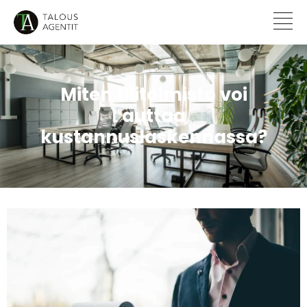
Miten tilitoimisto voi
auttaa
kustannuslaskennassa?