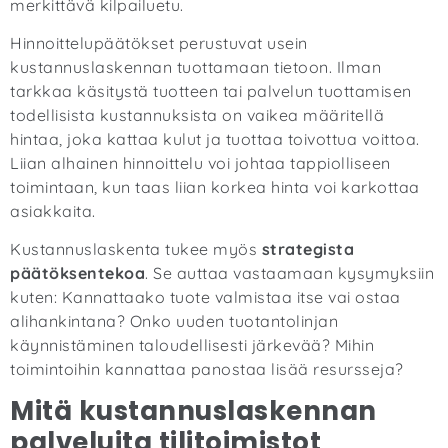
merkittävä kilpailuetu.
Hinnoittelupäätökset perustuvat usein
kustannuslaskennan tuottamaan tietoon. Ilman
tarkkaa käsitystä tuotteen tai palvelun tuottamisen
todellisista kustannuksista on vaikea määritellä
hintaa, joka kattaa kulut ja tuottaa toivottua voittoa.
Liian alhainen hinnoittelu voi johtaa tappiolliseen
toimintaan, kun taas liian korkea hinta voi karkottaa
asiakkaita.
Kustannuslaskenta tukee myös
strategista
päätöksentekoa
. Se auttaa vastaamaan kysymyksiin
kuten: Kannattaako tuote valmistaa itse vai ostaa
alihankintana? Onko uuden tuotantolinjan
käynnistäminen taloudellisesti järkevää? Mihin
toimintoihin kannattaa panostaa lisää resursseja?
Mitä kustannuslaskennan
palveluita tilitoimistot