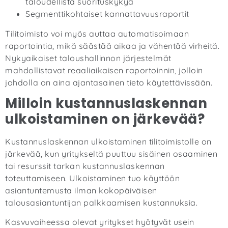
taloudellista suorituskykyä
Segmenttikohtaiset kannattavuusraportit
Tilitoimisto voi myös auttaa automatisoimaan
raportointia, mikä säästää aikaa ja vähentää virheitä.
Nykyaikaiset taloushallinnon järjestelmät
mahdollistavat reaaliaikaisen raportoinnin, jolloin
johdolla on aina ajantasainen tieto käytettävissään.
Milloin kustannuslaskennan
ulkoistaminen on järkevää?
Kustannuslaskennan ulkoistaminen tilitoimistolle on
järkevää, kun yritykseltä puuttuu sisäinen osaaminen
tai resurssit tarkan kustannuslaskennan
toteuttamiseen. Ulkoistaminen tuo käyttöön
asiantuntemusta ilman kokopäiväisen
talousasiantuntijan palkkaamisen kustannuksia.
Kasvuvaiheessa olevat yritykset hyötyvät usein