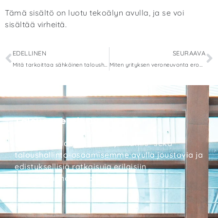
Tämä sisältö on luotu tekoälyn avulla, ja se voi
sisältää virheitä.
EDELLINEN
SEURAAVA
Mitä tarkoittaa sähköinen taloushallinto?
Miten yrityksen veroneuvonta eroaa henkilökohtaisesta veroneuvonnasta?
Talousagentit Oy
Tarjoamme laaja-alaisen johtamis- sekä
taloushallinto-osaamisemme avulla joustavia ja
edistyksellisiä ratkaisuja erilaisiin
taloushallinnon tarpeisiin.