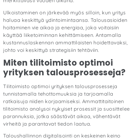
merkittävästi vuoden aikana.
Ulkoistaminen on järkevää myös silloin, kun yritys
haluaa keskittyä ydintoimintaansa. Talousasioiden
hoitaminen vie aikaa ja energiaa, joka voitaisiin
käyttää liiketoiminnan kehittämiseen. Antamalla
kustannuslaskennan ammattilaisten hoidettavaksi,
johto voi keskittyä strategisiin tehtäviin.
Miten tilitoimisto optimoi
yrityksen talousprosesseja?
Tilitoimisto optimoi yrityksen talousprosesseja
tunnistamalla tehottomuuksia ja tarjoamalla
ratkaisuja niiden korjaamiseksi. Ammattitaitoinen
tilitoimisto analysoi nykyiset prosessit ja suosittelee
parannuksia, jotka säästävät aikaa, vähentävät
virheitä ja parantavat tiedon laatua.
Taloushallinnon digitalisointi on keskeinen keino