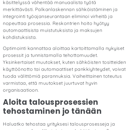
käsittelyssä vähentää manuaalista työtä
merkittävästi. Palkanlaskennan sähköistäminen ja
integrointi työajanseurantaan eliminoi virheitä ja
nopeuttaa prosessia. Reskontrien hoito hyötyy
automaattisista muistutuksista ja maksujen
kohdistuksista.
Optimointi kannattaa aloittaa kartoittamalla nykyiset
prosessit ja tunnistamalla tehottomuudet.
Yksinkertaiset muutokset, kuten sähköisten tositteiden
käyttöönotto tai automaattiset pankkiyhteydet, voivat
tuoda välittömiä parannuksia. Vaiheittainen toteutus
varmistaa, että muutokset juurtuvat hyvin
organisaatioon.
Aloita talousprosessien
tehostaminen jo tänään
Haluatko tehostaa yrityksesi talousprosesseja ja