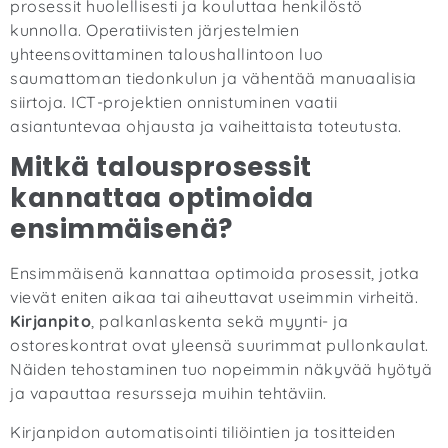
prosessit huolellisesti ja kouluttaa henkilöstö
kunnolla. Operatiivisten järjestelmien
yhteensovittaminen taloushallintoon luo
saumattoman tiedonkulun ja vähentää manuaalisia
siirtoja. ICT-projektien onnistuminen vaatii
asiantuntevaa ohjausta ja vaiheittaista toteutusta.
Mitkä talousprosessit
kannattaa optimoida
ensimmäisenä?
Ensimmäisenä kannattaa optimoida prosessit, jotka
vievät eniten aikaa tai aiheuttavat useimmin virheitä.
Kirjanpito
, palkanlaskenta sekä myynti- ja
ostoreskontrat ovat yleensä suurimmat pullonkaulat.
Näiden tehostaminen tuo nopeimmin näkyvää hyötyä
ja vapauttaa resursseja muihin tehtäviin.
Kirjanpidon automatisointi tiliöintien ja tositteiden