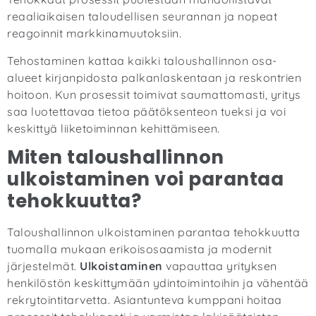
reaaliaikaisen taloudellisen seurannan ja nopeat
reagoinnit markkinamuutoksiin.
Tehostaminen kattaa kaikki taloushallinnon osa-
alueet kirjanpidosta palkanlaskentaan ja reskontrien
hoitoon. Kun prosessit toimivat saumattomasti, yritys
saa luotettavaa tietoa päätöksenteon tueksi ja voi
keskittyä liiketoiminnan kehittämiseen.
Miten taloushallinnon
ulkoistaminen voi parantaa
tehokkuutta?
Taloushallinnon ulkoistaminen parantaa tehokkuutta
tuomalla mukaan erikoisosaamista ja modernit
järjestelmät.
Ulkoistaminen
vapauttaa yrityksen
henkilöstön keskittymään ydintoimintoihin ja vähentää
rekrytointitarvetta. Asiantunteva kumppani hoitaa