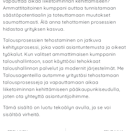
vapauttaa aikaa liiketoiminnan kehittämiseen?
Ammattitaitoinen kumppani auttaa tunnistamaan
säästöpotentiaalin ja toteuttamaan muutokset
saumattomasti. Älä anna tehottomien prosessien
hidastaa yrityksen kasvua.
Talousprosessien tehostaminen on jatkuva
kehitysprosessi, joka vaatii asiantuntemusta ja oikeat
työkalut. Kun valitset ammattimaisen kumppanin
taloushallintoon, saat käyttöösi
tehokkaat
taloushallinnon palvelut
ja modernit järjestelmät. Me
Talousagenteilla autamme yritystäsi tehostamaan
talousprosesseja ja vapauttamaan aikaa
liiketoiminnan kehittämiseen pääkaupunkiseudulla,
joten
ota yhteyttä asiantuntijoihimme
.
Tämä sisältö on luotu tekoälyn avulla, ja se voi
sisältää virheitä.