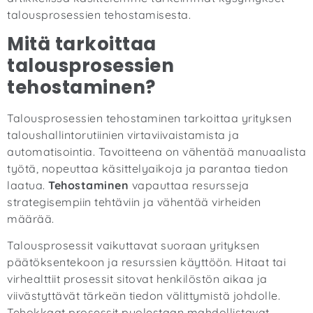
talousprosessien tehostamisesta.
Mitä tarkoittaa
talousprosessien
tehostaminen?
Talousprosessien tehostaminen tarkoittaa yrityksen
taloushallintorutiinien virtaviivaistamista ja
automatisointia. Tavoitteena on vähentää manuaalista
työtä, nopeuttaa käsittelyaikoja ja parantaa tiedon
laatua.
Tehostaminen
vapauttaa resursseja
strategisempiin tehtäviin ja vähentää virheiden
määrää.
Talousprosessit vaikuttavat suoraan yrityksen
päätöksentekoon ja resurssien käyttöön. Hitaat tai
virhealttiit prosessit sitovat henkilöstön aikaa ja
viivästyttävät tärkeän tiedon välittymistä johdolle.
Tehokkaat prosessit puolestaan mahdollistavat