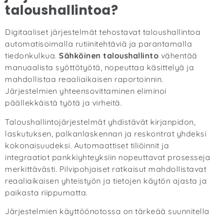
taloushallintoa?
Digitaaliset järjestelmät tehostavat taloushallintoa
automatisoimalla rutiinitehtäviä ja parantamalla
tiedonkulkua.
Sähköinen taloushallinto
vähentää
manuaalista syöttötyötä, nopeuttaa käsittelyä ja
mahdollistaa reaaliaikaisen raportoinnin.
Järjestelmien yhteensovittaminen eliminoi
päällekkäistä työtä ja virheitä.
Taloushallintojärjestelmät yhdistävät kirjanpidon,
laskutuksen, palkanlaskennan ja reskontrat yhdeksi
kokonaisuudeksi. Automaattiset tiliöinnit ja
integraatiot pankkiyhteyksiin nopeuttavat prosesseja
merkittävästi. Pilvipohjaiset ratkaisut mahdollistavat
reaaliaikaisen yhteistyön ja tietojen käytön ajasta ja
paikasta riippumatta.
Järjestelmien käyttöönotossa on tärkeää suunnitella