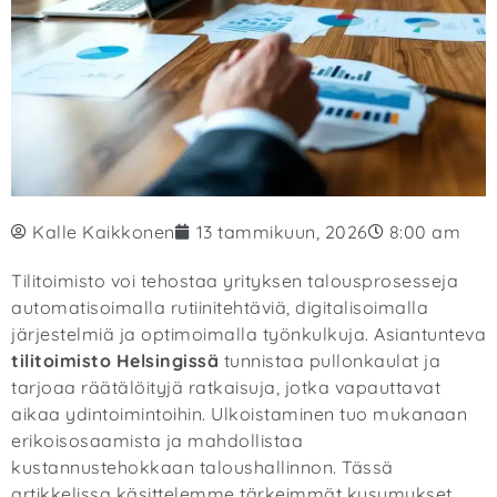
Kalle Kaikkonen
13 tammikuun, 2026
8:00 am
Tilitoimisto voi tehostaa yrityksen talousprosesseja
automatisoimalla rutiinitehtäviä, digitalisoimalla
järjestelmiä ja optimoimalla työnkulkuja. Asiantunteva
tilitoimisto Helsingissä
tunnistaa pullonkaulat ja
tarjoaa räätälöityjä ratkaisuja, jotka vapauttavat
aikaa ydintoimintoihin. Ulkoistaminen tuo mukanaan
erikoisosaamista ja mahdollistaa
kustannustehokkaan taloushallinnon. Tässä
artikkelissa käsittelemme tärkeimmät kysymykset