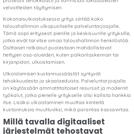
prosessit tehokkaasti ja varmistaa lakisääteisten
velvoitteiden täyttymisen.
Kokonaisulkoistuksessa yritys siirtää koko
taloushallinnon ulkopuoliselle palveluntarjoajalle.
Tämä sopii erityisesti pienille ja keskisuurille yrityksille,
jotka eivät tarvitse omaa taloushallinnon henkilöstöä.
Osittaiset ratkaisut puolestaan mahdollistavat
tiettyjen osa-alueiden, kuten palkanlaskennan tai
kirjanpidon, ulkoistamisen.
Ulkoistamisen kustannussäästöt syntyvät
tehokkuudesta ja skaalaeduista. Palveluntarjoajalla
on käytössään ammattitaitoiset resurssit ja modernit
työkalut, jotka pienelle yritykselle olisi kallista hankkia
itse. Lisäksi ulkoistaminen muuttaa kiinteitä
kustannuksia muuttuviksi, mikä parantaa kassavirtaa.
Millä tavalla digitaaliset
järjestelmät tehostavat