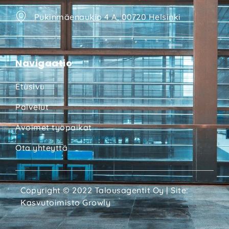
Pukinmäenaukio 4 A, 00720 Helsinki
Navigaatio
Etusivu
Palvelut
Avoimet työpaikat
Ota yhteyttä
Copyright © 2022 Talousagentit Oy | Site:
Kasvutoimisto Growly