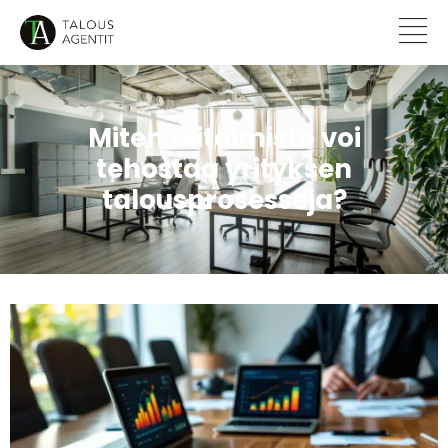
Miten tilitoimisto voi
tehostaa yrityksen
talousprosesseja?